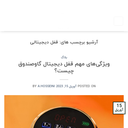
Ski
S H A Y G A N
t
conten
آرشیو برچسب های:
قفل دیجیتالی
بلاگ
ویژگی‌های مهم قفل دیجیتال گاوصندوق
چیست؟
POSTED ON
آوریل 15, 2023
A.HOSSEINI
BY
15
آوریل